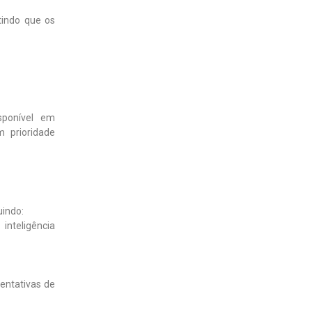
tindo que os
sponível em
 prioridade
uindo:
inteligência
tentativas de