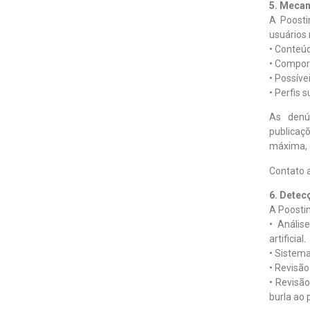
5. Mecan
A Poosti
usuários 
• Conteúd
• Compor
• Possíve
• Perfis 
As denú
publicaç
máxima, 
Contato 
6. Dete
A Poostin
• Anális
artificial.
• Sistem
• Revisã
• Revisã
burla ao 