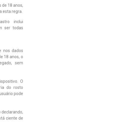
 de 18 anos,
 esta regra.
tro inclui
m ser todas
e nos dados
e 18 anos, o
egado, sem
spositivo. O
ria do rosto
usuário pode
 declarando,
stá ciente de