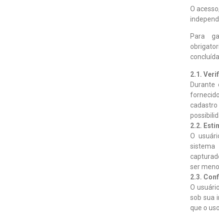
O acesso
independ
Para ga
obrigato
concluída
2.1. Ver
Durante 
fornecid
cadastr
possibili
2.2. Est
O usuári
sistema 
capturad
ser menor
2.3. Con
O usuári
sob sua i
que o uso