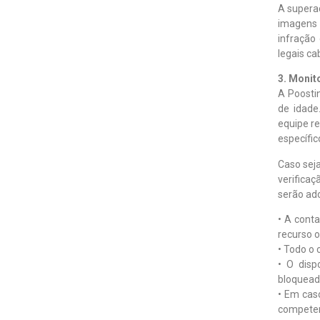
A supera
imagens 
infração 
legais cab
3. Monit
A Poostin
de idade
equipe re
específic
Caso seja
verifica
serão ado
• A cont
recurso o
• Todo o 
• O disp
bloquead
• Em cas
compete