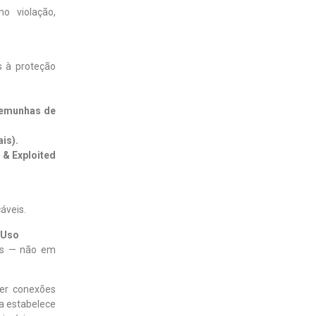
o violação,
s à proteção
stemunhas de
is).
 & Exploited
áveis.
 Uso
as — não em
er conexões
la estabelece