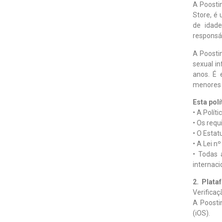
A Poosti
Store, é
de idad
responsáv
A Poosti
sexual i
anos. É 
menores e
Esta pol
• A Polít
• Os requ
• O Estat
• A Lei n
• Todas 
internaci
2. Plata
Verificaç
A Poosti
(iOS).