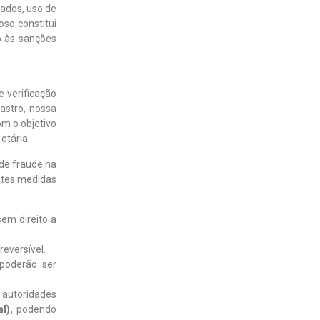
ados, uso de
so constitui
to às sanções
e verificação
astro, nossa
om o objetivo
etária.
 de fraude na
ntes medidas
em direito a
eversível.
 poderão ser
 autoridades
l),
podendo