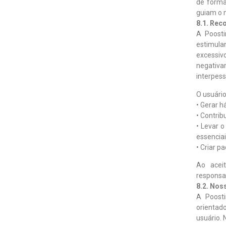
de forma
guiam o 
8.1. Rec
A Poosti
estimula
excessiv
negativa
interpess
O usuário
• Gerar h
• Contrib
• Levar o
essenciai
• Criar p
Ao aceit
responsa
8.2. No
A Poosti
orientad
usuário. 