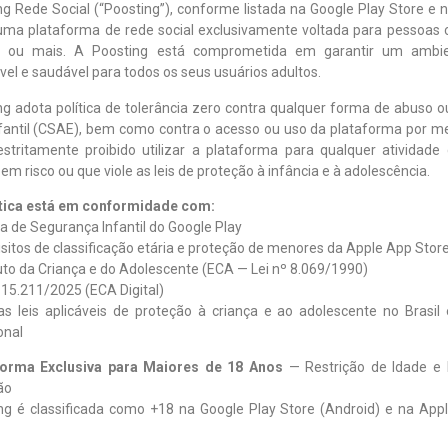
ng Rede Social (“Poosting”), conforme listada na Google Play Store e
 uma plataforma de rede social exclusivamente voltada para pessoas
e ou mais. A Poosting está comprometida em garantir um ambie
el e saudável para todos os seus usuários adultos.
ng adota política de tolerância zero contra qualquer forma de abuso 
nfantil (CSAE), bem como contra o acesso ou uso da plataforma por m
estritamente proibido utilizar a plataforma para qualquer atividade
m risco ou que viole as leis de proteção à infância e à adolescência.
ítica está em conformidade com:
ica de Segurança Infantil do Google Play
isitos de classificação etária e proteção de menores da Apple App Stor
uto da Criança e do Adolescente (ECA — Lei nº 8.069/1990)
º 15.211/2025 (ECA Digital)
as leis aplicáveis de proteção à criança e ao adolescente no Brasil
onal
forma Exclusiva para Maiores de 18 Anos
— Restrição de Idade e
ão
ng é classificada como +18 na Google Play Store (Android) e na App