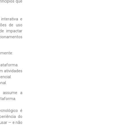
incípios que
interativa e
rões de uso
ode impactar
acionamentos
almente:
plataforma.
em atividades
encial.
nal.
 e assume a
ataforma.
cnológico é
periência do
 usar — e não