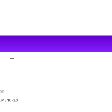
IL –
com
A MENORES