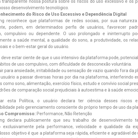
 transparente nossa postura sobre os riscos do uso excessivo e os pr
nosso desenvolvimento tecnológico.
onhecimento do Risco de Uso Excessivo e Dependência Digital
ng reconhece que plataformas de redes sociais, por sua natureza 
nte, podem, em determinados perfis de usuários, favorecer pad
o, compulsivo ou dependente. O uso prolongado e ininterrupto p
mente a saúde mental, a qualidade do sono, a produtividade, os rel
oais e o bem-estar geral do usuário.
 deve estar ciente de que o uso intensivo da plataforma pode, potenci
ábitos de uso compulsivo, com dificuldade de desconexão voluntária.
uir para ansiedade, irritabilidade ou sensação de vazio quando fora da 
 usuário a passar diversas horas por dia na plataforma, interferindo 
s como sono, alimentação, exercício físico, estudo e convívio social pres
adrões de comparação social prejudiciais à autoestima e à saúde emocio
ar esta Política, o usuário declara ter ciência desses riscos
bilidade pelo gerenciamento consciente do próprio tempo de uso da pl
sso Compromisso:
Performance, Não Retenção
ng declara publicamente que seu trabalho de desenvolvimento te
o exclusivamente pela performance, velocidade e qualidade da ex
Nosso objetivo é que a plataforma seja rápida, eficiente e agradável de