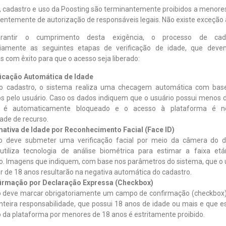
, cadastro e uso da Poosting são terminantemente proibidos a menores
entemente de autorização de responsáveis legais. Não existe exceção a
rantir o cumprimento desta exigência, o processo de cadas
riamente as seguintes etapas de verificação de idade, que deve
s com êxito para que o acesso seja liberado:
ificação Automática de Idade
o cadastro, o sistema realiza uma checagem automática com bas
os pelo usuário. Caso os dados indiquem que o usuário possui menos d
o é automaticamente bloqueado e o acesso à plataforma é n
dade de recurso.
imativa de Idade por Reconhecimento Facial (Face ID)
o deve submeter uma verificação facial por meio da câmera do di
utiliza tecnologia de análise biométrica para estimar a faixa etá
o. Imagens que indiquem, com base nos parâmetros do sistema, que o 
 de 18 anos resultarão na negativa automática do cadastro.
firmação por Declaração Expressa (Checkbox)
o deve marcar obrigatoriamente um campo de confirmação (checkbox)
nteira responsabilidade, que possui 18 anos de idade ou mais e que e
 da plataforma por menores de 18 anos é estritamente proibido.