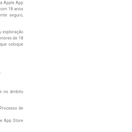
 na Apple App
 com 18 anos
nte seguro,
ou exploração
enores de 18
 que coloque
e
 e no âmbito
 Processo de
le App Store