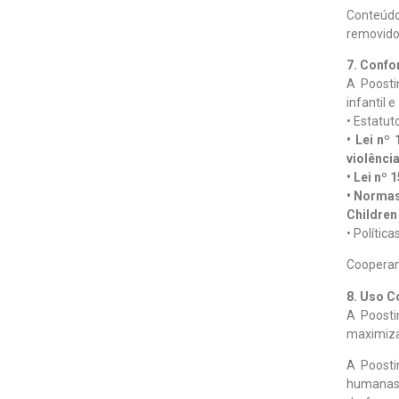
Conteúd
removido
7. Conf
A Poosti
infantil 
• Estatut
• Lei nº
violência
• Lei nº
• Normas
Children
• Polític
Cooperamo
8. Uso C
A Poosti
maximiza
A Poost
humanas g