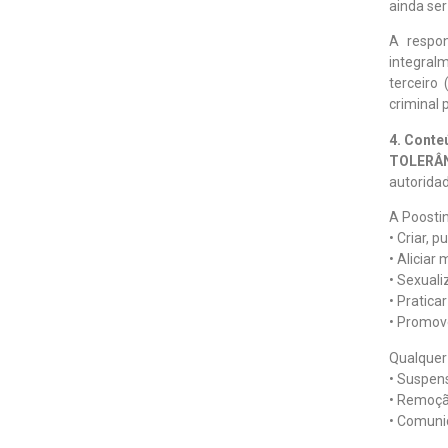
ainda se
A respon
integralm
terceiro 
criminal 
4. Conte
TOLERÂ
autorida
A Poostin
• Criar, 
• Aliciar
• Sexuali
• Pratic
• Promove
Qualquer 
• Suspen
• Remoçã
• Comuni