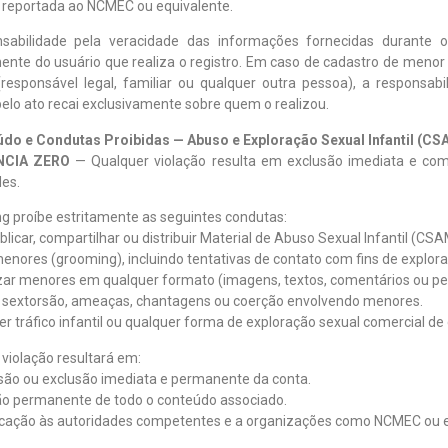
r reportada ao NCMEC ou equivalente.
sabilidade pela veracidade das informações fornecidas durante 
ente do usuário que realiza o registro. Em caso de cadastro de menor
(responsável legal, familiar ou qualquer outra pessoa), a responsabil
pelo ato recai exclusivamente sobre quem o realizou.
údo e Condutas Proibidas — Abuso e Exploração Sexual Infantil (CS
NCIA ZERO
— Qualquer violação resulta em exclusão imediata e co
des.
g proíbe estritamente as seguintes condutas:
publicar, compartilhar ou distribuir Material de Abuso Sexual Infantil (CSA
 menores (grooming), incluindo tentativas de contato com fins de explor
zar menores em qualquer formato (imagens, textos, comentários ou per
ar sextorsão, ameaças, chantagens ou coerção envolvendo menores.
r tráfico infantil ou qualquer forma de exploração sexual comercial de 
violação resultará em:
são ou exclusão imediata e permanente da conta.
o permanente de todo o conteúdo associado.
cação às autoridades competentes e a organizações como NCMEC ou e