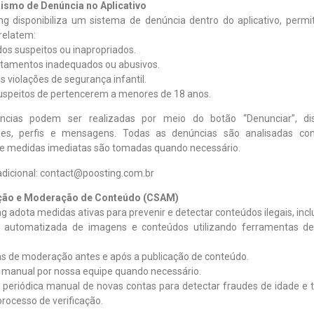
ismo de Denúncia no Aplicativo
ng disponibiliza um sistema de denúncia dentro do aplicativo, permi
relatem:
os suspeitos ou inapropriados.
tamentos inadequados ou abusivos.
is violações de segurança infantil.
suspeitos de pertencerem a menores de 18 anos.
ncias podem ser realizadas por meio do botão “Denunciar”, di
ões, perfis e mensagens. Todas as denúncias são analisadas com
e medidas imediatas são tomadas quando necessário.
adicional: contact@poosting.com.br
cção e Moderação de Conteúdo (CSAM)
g adota medidas ativas para prevenir e detectar conteúdos ilegais, incl
e automatizada de imagens e conteúdos utilizando ferramentas de 
as de moderação antes e após a publicação de conteúdo.
o manual por nossa equipe quando necessário.
o periódica manual de novas contas para detectar fraudes de idade e 
processo de verificação.