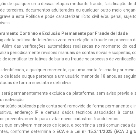
ção de qualquer uma dessas etapas mediante fraude, falsificação de d
de terceiros, documentos adulterados ou qualquer outro meio engano
grave a esta Política e pode caracterizar ilícito civil e/ou penal, sujei
íveis.
oramento Contínuo e Exclusão Permanente por Fraude de Idade
g adota política de tolerância zero em relação à fraude no processo d
. Além das verificações automáticas realizadas no momento do cad
aliza periodicamente revisões manuais de contas novas e suspeitas, c
o de identificar tentativas de burla ou fraude no processo de verificação 
 identificado, a qualquer momento, que uma conta foi criada por meio
ção de idade ou que pertença a um usuário menor de 18 anos, as segui
tadas de forma imediata e definitiva:
a será permanentemente excluída da plataforma, sem aviso prévio e s
u reativação.
conteúdo publicado pela conta será removido de forma permanente e irr
ositivo, endereço IP e demais dados técnicos associados à conta
os preventivamente para evitar novos cadastros fraudulentos.
os que envolvam menores de idade, a ocorrência será comunicada às
ntes, conforme determina o
ECA e a Lei nº 15.211/2025 (ECA Digita