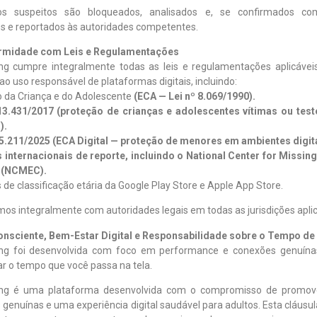
os suspeitos são bloqueados, analisados e, se confirmados com
s e reportados às autoridades competentes.
ormidade com Leis e Regulamentações
ng cumpre integralmente todas as leis e regulamentações aplicávei
e ao uso responsável de plataformas digitais, incluindo:
o da Criança e do Adolescente
(ECA — Lei nº 8.069/1990).
 13.431/2017 (proteção de crianças e adolescentes vítimas ou te
).
 15.211/2025 (ECA Digital — proteção de menores em ambientes digita
 internacionais de reporte, incluindo o National Center for Missing
 (NCMEC).
as de classificação etária da Google Play Store e Apple App Store.
s integralmente com autoridades legais em todas as jurisdições aplic
onsciente, Bem-Estar Digital e Responsabilidade sobre o Tempo de
ng foi desenvolvida com foco em performance e conexões genuín
r o tempo que você passa na tela.
ing é uma plataforma desenvolvida com o compromisso de promov
enuínas e uma experiência digital saudável para adultos. Esta cláusu