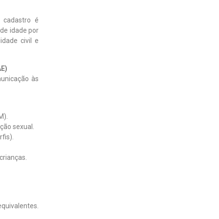
o cadastro é
 de idade por
idade civil e
AE)
municação às
M).
ação sexual.
fis).
crianças.
quivalentes.